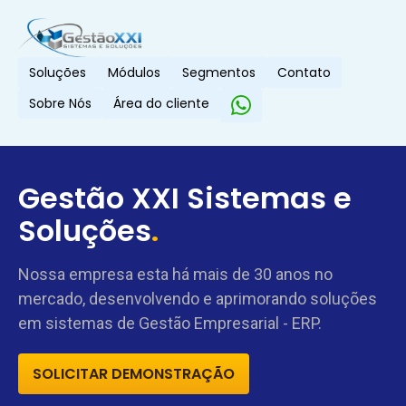
Soluções
Módulos
Segmentos
Contato
Sobre Nós
Área do cliente
Gestão XXI Sistemas e
Soluções
.
Nossa empresa esta há mais de 30 anos no
mercado, desenvolvendo e aprimorando soluções
em sistemas de Gestão Empresarial - ERP.
SOLICITAR DEMONSTRAÇÃO